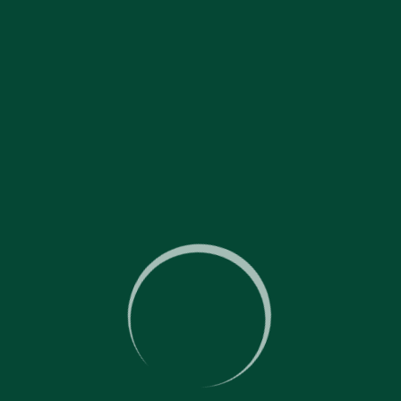
Утилизация отходов
Вывоз и погрузка ТБО (твердых бытовых отходов),
строительного мусора, вторсырья, снега, листвы и
веток, люминесцентных ламп;
Прессовка вторсырья;
Сортировка мусора.
Детальнее
Поставка товаров
Комплектация санитарных зон расходными
материалами, диспенсерами (дозаторами), химией;
Доставка воды, кофе, чая;
Доставка покупательских тележек;
Контроль наличия расходных материалов в санитарных
зонах и местах общего пользования.
Детальнее
Аутстаффинг